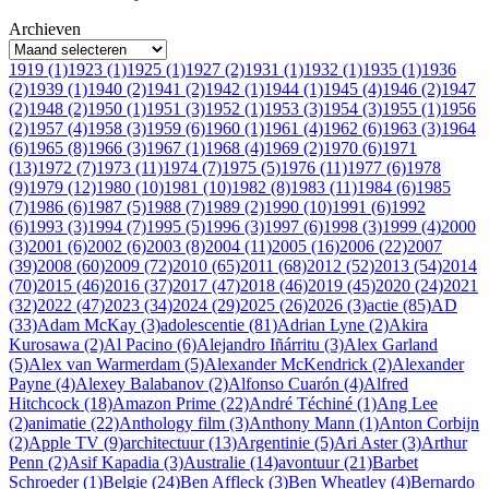
Archieven
1919 (1)
1923 (1)
1925 (1)
1927 (2)
1931 (1)
1932 (1)
1935 (1)
1936
(2)
1939 (1)
1940 (2)
1941 (2)
1942 (1)
1944 (1)
1945 (4)
1946 (2)
1947
(2)
1948 (2)
1950 (1)
1951 (3)
1952 (1)
1953 (3)
1954 (3)
1955 (1)
1956
(2)
1957 (4)
1958 (3)
1959 (6)
1960 (1)
1961 (4)
1962 (6)
1963 (3)
1964
(6)
1965 (8)
1966 (3)
1967 (1)
1968 (4)
1969 (2)
1970 (6)
1971
(13)
1972 (7)
1973 (11)
1974 (7)
1975 (5)
1976 (11)
1977 (6)
1978
(9)
1979 (12)
1980 (10)
1981 (10)
1982 (8)
1983 (11)
1984 (6)
1985
(7)
1986 (6)
1987 (5)
1988 (7)
1989 (2)
1990 (10)
1991 (6)
1992
(6)
1993 (3)
1994 (7)
1995 (5)
1996 (3)
1997 (6)
1998 (3)
1999 (4)
2000
(3)
2001 (6)
2002 (6)
2003 (8)
2004 (11)
2005 (16)
2006 (22)
2007
(39)
2008 (60)
2009 (72)
2010 (65)
2011 (68)
2012 (52)
2013 (54)
2014
(70)
2015 (46)
2016 (37)
2017 (47)
2018 (46)
2019 (45)
2020 (24)
2021
(32)
2022 (47)
2023 (34)
2024 (29)
2025 (26)
2026 (3)
actie (85)
AD
(33)
Adam McKay (3)
adolescentie (81)
Adrian Lyne (2)
Akira
Kurosawa (2)
Al Pacino (6)
Alejandro Iñárritu (3)
Alex Garland
(5)
Alex van Warmerdam (5)
Alexander McKendrick (2)
Alexander
Payne (4)
Alexey Balabanov (2)
Alfonso Cuarón (4)
Alfred
Hitchcock (18)
Amazon Prime (22)
André Téchiné (1)
Ang Lee
(2)
animatie (22)
Anthology film (3)
Anthony Mann (1)
Anton Corbijn
(2)
Apple TV (9)
architectuur (13)
Argentinie (5)
Ari Aster (3)
Arthur
Penn (2)
Asif Kapadia (3)
Australie (14)
avontuur (21)
Barbet
Schroeder (1)
Belgie (24)
Ben Affleck (3)
Ben Wheatley (4)
Bernardo