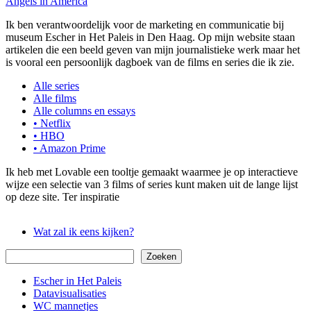
Angels in America
Ik ben verantwoordelijk voor de marketing en communicatie bij
museum Escher in Het Paleis in Den Haag. Op mijn website staan
artikelen die een beeld geven van mijn journalistieke werk maar het
is vooral een persoonlijk dagboek van de films en series die ik zie.
Alle series
Alle films
Alle columns en essays
• Netflix
• HBO
• Amazon Prime
Ik heb met Lovable een tooltje gemaakt waarmee je op interactieve
wijze een selectie van 3 films of series kunt maken uit de lange lijst
op deze site. Ter inspiratie
Wat zal ik eens kijken?
Zoeken
Zoeken
Escher in Het Paleis
Datavisualisaties
WC mannetjes