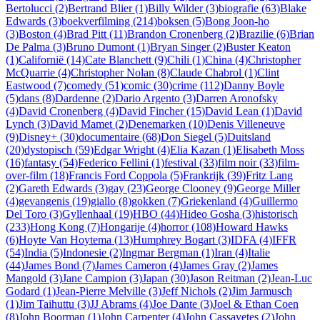
Bertolucci (2)
Bertrand Blier (1)
Billy Wilder (3)
biografie (63)
Blake
Edwards (3)
boekverfilming (214)
boksen (5)
Bong Joon-ho
(3)
Boston (4)
Brad Pitt (11)
Brandon Cronenberg (2)
Brazilie (6)
Brian
De Palma (3)
Bruno Dumont (1)
Bryan Singer (2)
Buster Keaton
(1)
Californië (14)
Cate Blanchett (9)
Chili (1)
China (4)
Christopher
McQuarrie (4)
Christopher Nolan (8)
Claude Chabrol (1)
Clint
Eastwood (7)
comedy (51)
comic (30)
crime (112)
Danny Boyle
(5)
dans (8)
Dardenne (2)
Dario Argento (3)
Darren Aronofsky
(4)
David Cronenberg (4)
David Fincher (15)
David Lean (1)
David
Lynch (3)
David Mamet (2)
Denemarken (10)
Denis Villeneuve
(9)
Disney+ (30)
documentaire (68)
Don Siegel (5)
Duitsland
(20)
dystopisch (59)
Edgar Wright (4)
Elia Kazan (1)
Elisabeth Moss
(16)
fantasy (54)
Federico Fellini (1)
festival (33)
film noir (33)
film-
over-film (18)
Francis Ford Coppola (5)
Frankrijk (39)
Fritz Lang
(2)
Gareth Edwards (3)
gay (23)
George Clooney (9)
George Miller
(4)
gevangenis (19)
giallo (8)
gokken (7)
Griekenland (4)
Guillermo
Del Toro (3)
Gyllenhaal (19)
HBO (44)
Hideo Gosha (3)
historisch
(233)
Hong Kong (7)
Hongarije (4)
horror (108)
Howard Hawks
(6)
Hoyte Van Hoytema (13)
Humphrey Bogart (3)
IDFA (4)
IFFR
(54)
India (5)
Indonesie (2)
Ingmar Bergman (1)
Iran (4)
Italie
(44)
James Bond (7)
James Cameron (4)
James Gray (2)
James
Mangold (3)
Jane Campion (3)
Japan (30)
Jason Reitman (2)
Jean-Luc
Godard (1)
Jean-Pierre Melville (3)
Jeff Nichols (2)
Jim Jarmusch
(1)
Jim Taihuttu (3)
JJ Abrams (4)
Joe Dante (3)
Joel & Ethan Coen
(8)
John Boorman (1)
John Carpenter (4)
John Cassavetes (2)
John