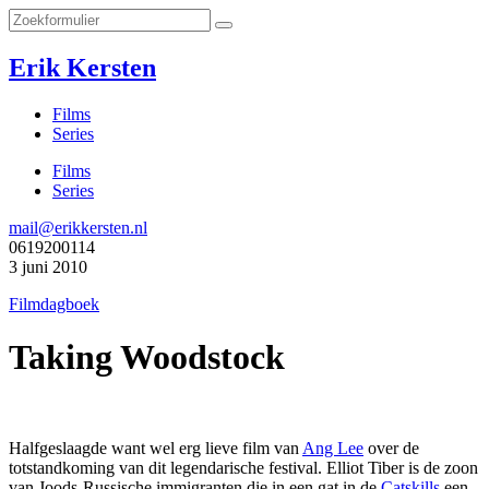
Erik Kersten
Films
Series
Films
Series
mail@erikkersten.nl
0619200114
3 juni 2010
Filmdagboek
Taking Woodstock
Halfgeslaagde want wel erg lieve film van
Ang Lee
over de
totstandkoming van dit legendarische festival. Elliot Tiber is de zoon
van Joods-Russische immigranten die in een gat in de
Catskills
een