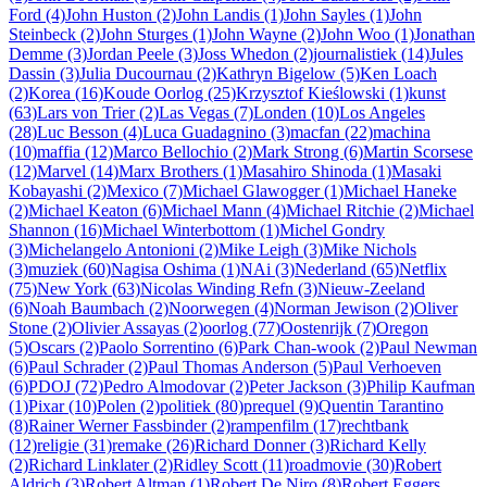
Ford (4)
John Huston (2)
John Landis (1)
John Sayles (1)
John
Steinbeck (2)
John Sturges (1)
John Wayne (2)
John Woo (1)
Jonathan
Demme (3)
Jordan Peele (3)
Joss Whedon (2)
journalistiek (14)
Jules
Dassin (3)
Julia Ducournau (2)
Kathryn Bigelow (5)
Ken Loach
(2)
Korea (16)
Koude Oorlog (25)
Krzysztof Kieślowski (1)
kunst
(63)
Lars von Trier (2)
Las Vegas (7)
Londen (10)
Los Angeles
(28)
Luc Besson (4)
Luca Guadagnino (3)
macfan (22)
machina
(10)
maffia (12)
Marco Bellochio (2)
Mark Strong (6)
Martin Scorsese
(12)
Marvel (14)
Marx Brothers (1)
Masahiro Shinoda (1)
Masaki
Kobayashi (2)
Mexico (7)
Michael Glawogger (1)
Michael Haneke
(2)
Michael Keaton (6)
Michael Mann (4)
Michael Ritchie (2)
Michael
Shannon (16)
Michael Winterbottom (1)
Michel Gondry
(3)
Michelangelo Antonioni (2)
Mike Leigh (3)
Mike Nichols
(3)
muziek (60)
Nagisa Oshima (1)
NAi (3)
Nederland (65)
Netflix
(75)
New York (63)
Nicolas Winding Refn (3)
Nieuw-Zeeland
(6)
Noah Baumbach (2)
Noorwegen (4)
Norman Jewison (2)
Oliver
Stone (2)
Olivier Assayas (2)
oorlog (77)
Oostenrijk (7)
Oregon
(5)
Oscars (2)
Paolo Sorrentino (6)
Park Chan-wook (2)
Paul Newman
(6)
Paul Schrader (2)
Paul Thomas Anderson (5)
Paul Verhoeven
(6)
PDOJ (72)
Pedro Almodovar (2)
Peter Jackson (3)
Philip Kaufman
(1)
Pixar (10)
Polen (2)
politiek (80)
prequel (9)
Quentin Tarantino
(8)
Rainer Werner Fassbinder (2)
rampenfilm (17)
rechtbank
(12)
religie (31)
remake (26)
Richard Donner (3)
Richard Kelly
(2)
Richard Linklater (2)
Ridley Scott (11)
roadmovie (30)
Robert
Aldrich (3)
Robert Altman (1)
Robert De Niro (8)
Robert Eggers