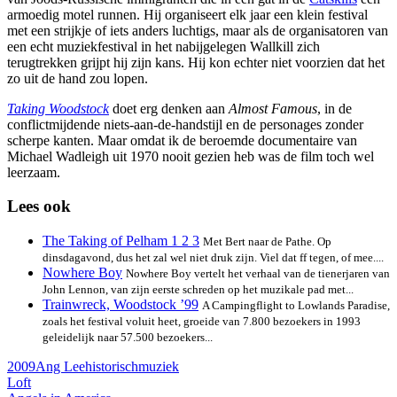
armoedig motel runnen. Hij organiseert elk jaar een klein festival
met een strijkje of iets anders luchtigs, maar als de organisatoren van
een echt muziekfestival in het nabijgelegen Wallkill zich
terugtrekken grijpt hij zijn kans. Hij kon echter niet voorzien dat het
zo uit de hand zou lopen.
Taking Woodstock
doet erg denken aan
Almost Famous
, in de
conflictmijdende niets-aan-de-handstijl en de personages zonder
scherpe kanten. Maar omdat ik de beroemde documentaire van
Michael Wadleigh uit 1970 nooit gezien heb was de film toch wel
leerzaam.
Lees ook
The Taking of Pelham 1 2 3
Met Bert naar de Pathe. Op
dinsdagavond, dus het zal wel niet druk zijn. Viel dat ff tegen, of mee....
Nowhere Boy
Nowhere Boy vertelt het verhaal van de tienerjaren van
John Lennon, van zijn eerste schreden op het muzikale pad met...
Trainwreck, Woodstock ’99
A Campingflight to Lowlands Paradise,
zoals het festival voluit heet, groeide van 7.800 bezoekers in 1993
geleidelijk naar 57.500 bezoekers...
2009
Ang Lee
historisch
muziek
Loft