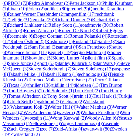
(6)
PDOJ (72)
Pedro Almodovar (2)
Peter Jackson (3)
Philip Kaufman
(1)
Pixar (10)
Polen (2)
politiek (80)
prequel (9)
Quentin Tarantino
(8)
Rainer Werner Fassbinder (2)
rampenfilm (17)
rechtbank
(12)
religie (31)
remake (26)
Richard Donner (3)
Richard Kelly
(2)
Richard Linklater (2)
Ridley Scott (11)
roadmovie (30)
Robert
Aldrich (3)
Robert Altman (1)
Robert De Niro (8)
Robert Eggers
(4)
Roemenie (6)
Roger Corman (3)
Roman Polanski (4)
Rotterdam
(12)
Ruben Östlund (5)
Rushmore (1)
Rusland (14)
Safdie (3)
Sam
Peckinpah (2)
Sam Raimi (3)
samurai (4)
San Francisco (6)
satire
(49)
science fiction (117)
sequel (119)
Sergio Martino (3)
Shohei
Imamura (1)
Showtime (5)
Sidney Lumet (4)
silent film (8)
Spanje
(7)
Spike Jonze (2)
sport (53)
Stanley Kubrick (3)
Star Wars (6)
Steve
McQueen (3)
Steven Soderbergh (7)
Steven Spielberg (13)
suspense
(8)
Takashi Miike (1)
Takeshi Kitano (1)
technologie (32)
Teisuke
Kinoshita (2)
Terrence Malick (1)
terrorisme (21)
Terry Gilliam
(2)
Texas (10)
thriller (136)
tijdlijn (14)
tijdreizen (13)
Tim Burton
(3)
Todd Haynes (5)
Todd Solondz (1)
Tom Ford (2)
Tom Hardy
(7)
Tomas Alfredson (2)
Tony Scott (4)
trein (10)
Tsui Hark (1)
Turkije
(4)
Ulrich Seidl (1)
vakbond (3)
Vietnam (2)
Volkskrant
(23)
Wakamatsu Kōji (2)
Walter Hill (4)
Walter Matthau (3)
Werner
Herzog (4)
Wes Anderson (4)
western (29)
William Friedkin (3)
Wim
Wenders (1)
woestijn (11)
Wong Kar-wai (2)
Woody Allen (6)
Yasuzo
Masumura (1)
Yellowstone (1)
Yorgos Lanthimos (4)
Yosemite
(2)
Zach Cregger (2)
zee (7)
Zuid-Afrika (4)
zwart-wit (80)
Zweden
(19)
Zwitserland (2)