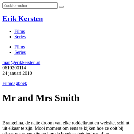
Erik Kersten
Films
Series
Films
Series
mail@erikkersten.nl
0619200114
24 januari 2010
Filmdagboek
Mr and Mrs Smith
Brangelina, de natte droom van elke roddelkrant en website, schijnt
uit elkaar te zijn. Mooi moment om eens te kijken hoe ze ooit bij
elkaar gekomen zijn en hoe de boedelscheiding vanaf nu