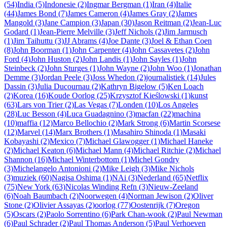
(54)
India (5)
Indonesie (2)
Ingmar Bergman (1)
Iran (4)
Italie
(44)
James Bond (7)
James Cameron (4)
James Gray (2)
James
Mangold (3)
Jane Campion (3)
Japan (30)
Jason Reitman (2)
Jean-Luc
Godard (1)
Jean-Pierre Melville (3)
Jeff Nichols (2)
Jim Jarmusch
(1)
Jim Taihuttu (3)
JJ Abrams (4)
Joe Dante (3)
Joel & Ethan Coen
(8)
John Boorman (1)
John Carpenter (4)
John Cassavetes (2)
John
Ford (4)
John Huston (2)
John Landis (1)
John Sayles (1)
John
Steinbeck (2)
John Sturges (1)
John Wayne (2)
John Woo (1)
Jonathan
Demme (3)
Jordan Peele (3)
Joss Whedon (2)
journalistiek (14)
Jules
Dassin (3)
Julia Ducournau (2)
Kathryn Bigelow (5)
Ken Loach
(2)
Korea (16)
Koude Oorlog (25)
Krzysztof Kieślowski (1)
kunst
(63)
Lars von Trier (2)
Las Vegas (7)
Londen (10)
Los Angeles
(28)
Luc Besson (4)
Luca Guadagnino (3)
macfan (22)
machina
(10)
maffia (12)
Marco Bellochio (2)
Mark Strong (6)
Martin Scorsese
(12)
Marvel (14)
Marx Brothers (1)
Masahiro Shinoda (1)
Masaki
Kobayashi (2)
Mexico (7)
Michael Glawogger (1)
Michael Haneke
(2)
Michael Keaton (6)
Michael Mann (4)
Michael Ritchie (2)
Michael
Shannon (16)
Michael Winterbottom (1)
Michel Gondry
(3)
Michelangelo Antonioni (2)
Mike Leigh (3)
Mike Nichols
(3)
muziek (60)
Nagisa Oshima (1)
NAi (3)
Nederland (65)
Netflix
(75)
New York (63)
Nicolas Winding Refn (3)
Nieuw-Zeeland
(6)
Noah Baumbach (2)
Noorwegen (4)
Norman Jewison (2)
Oliver
Stone (2)
Olivier Assayas (2)
oorlog (77)
Oostenrijk (7)
Oregon
(5)
Oscars (2)
Paolo Sorrentino (6)
Park Chan-wook (2)
Paul Newman
(6)
Paul Schrader (2)
Paul Thomas Anderson (5)
Paul Verhoeven