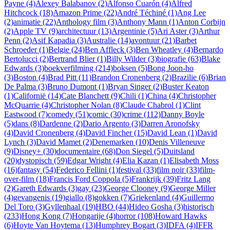
Payne (4)
Alexey Balabanov (2)
Alfonso Cuarón (4)
Alfred
Hitchcock (18)
Amazon Prime (22)
André Téchiné (1)
Ang Lee
(2)
animatie (22)
Anthology film (3)
Anthony Mann (1)
Anton Corbijn
(2)
Apple TV (9)
architectuur (13)
Argentinie (5)
Ari Aster (3)
Arthur
Penn (2)
Asif Kapadia (3)
Australie (14)
avontuur (21)
Barbet
Schroeder (1)
Belgie (24)
Ben Affleck (3)
Ben Wheatley (4)
Bernardo
Bertolucci (2)
Bertrand Blier (1)
Billy Wilder (3)
biografie (63)
Blake
Edwards (3)
boekverfilming (214)
boksen (5)
Bong Joon-ho
(3)
Boston (4)
Brad Pitt (11)
Brandon Cronenberg (2)
Brazilie (6)
Brian
De Palma (3)
Bruno Dumont (1)
Bryan Singer (2)
Buster Keaton
(1)
Californië (14)
Cate Blanchett (9)
Chili (1)
China (4)
Christopher
McQuarrie (4)
Christopher Nolan (8)
Claude Chabrol (1)
Clint
Eastwood (7)
comedy (51)
comic (30)
crime (112)
Danny Boyle
(5)
dans (8)
Dardenne (2)
Dario Argento (3)
Darren Aronofsky
(4)
David Cronenberg (4)
David Fincher (15)
David Lean (1)
David
Lynch (3)
David Mamet (2)
Denemarken (10)
Denis Villeneuve
(9)
Disney+ (30)
documentaire (68)
Don Siegel (5)
Duitsland
(20)
dystopisch (59)
Edgar Wright (4)
Elia Kazan (1)
Elisabeth Moss
(16)
fantasy (54)
Federico Fellini (1)
festival (33)
film noir (33)
film-
over-film (18)
Francis Ford Coppola (5)
Frankrijk (39)
Fritz Lang
(2)
Gareth Edwards (3)
gay (23)
George Clooney (9)
George Miller
(4)
gevangenis (19)
giallo (8)
gokken (7)
Griekenland (4)
Guillermo
Del Toro (3)
Gyllenhaal (19)
HBO (44)
Hideo Gosha (3)
historisch
(233)
Hong Kong (7)
Hongarije (4)
horror (108)
Howard Hawks
(6)
Hoyte Van Hoytema (13)
Humphrey Bogart (3)
IDFA (4)
IFFR