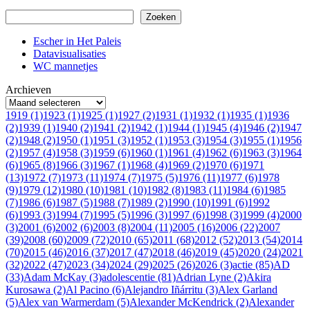
Zoeken
Zoeken
Escher in Het Paleis
Datavisualisaties
WC mannetjes
Archieven
1919 (1)
1923 (1)
1925 (1)
1927 (2)
1931 (1)
1932 (1)
1935 (1)
1936
(2)
1939 (1)
1940 (2)
1941 (2)
1942 (1)
1944 (1)
1945 (4)
1946 (2)
1947
(2)
1948 (2)
1950 (1)
1951 (3)
1952 (1)
1953 (3)
1954 (3)
1955 (1)
1956
(2)
1957 (4)
1958 (3)
1959 (6)
1960 (1)
1961 (4)
1962 (6)
1963 (3)
1964
(6)
1965 (8)
1966 (3)
1967 (1)
1968 (4)
1969 (2)
1970 (6)
1971
(13)
1972 (7)
1973 (11)
1974 (7)
1975 (5)
1976 (11)
1977 (6)
1978
(9)
1979 (12)
1980 (10)
1981 (10)
1982 (8)
1983 (11)
1984 (6)
1985
(7)
1986 (6)
1987 (5)
1988 (7)
1989 (2)
1990 (10)
1991 (6)
1992
(6)
1993 (3)
1994 (7)
1995 (5)
1996 (3)
1997 (6)
1998 (3)
1999 (4)
2000
(3)
2001 (6)
2002 (6)
2003 (8)
2004 (11)
2005 (16)
2006 (22)
2007
(39)
2008 (60)
2009 (72)
2010 (65)
2011 (68)
2012 (52)
2013 (54)
2014
(70)
2015 (46)
2016 (37)
2017 (47)
2018 (46)
2019 (45)
2020 (24)
2021
(32)
2022 (47)
2023 (34)
2024 (29)
2025 (26)
2026 (3)
actie (85)
AD
(33)
Adam McKay (3)
adolescentie (81)
Adrian Lyne (2)
Akira
Kurosawa (2)
Al Pacino (6)
Alejandro Iñárritu (3)
Alex Garland
(5)
Alex van Warmerdam (5)
Alexander McKendrick (2)
Alexander