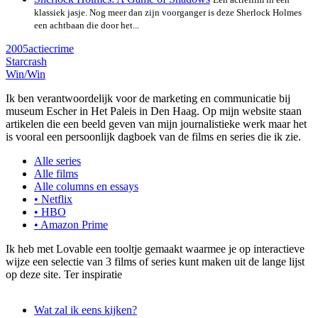
klassiek jasje. Nog meer dan zijn voorganger is deze Sherlock Holmes
een achtbaan die door het...
2005
actie
crime
Starcrash
Win/Win
Ik ben verantwoordelijk voor de marketing en communicatie bij
museum Escher in Het Paleis in Den Haag. Op mijn website staan
artikelen die een beeld geven van mijn journalistieke werk maar het
is vooral een persoonlijk dagboek van de films en series die ik zie.
Alle series
Alle films
Alle columns en essays
• Netflix
• HBO
• Amazon Prime
Ik heb met Lovable een tooltje gemaakt waarmee je op interactieve
wijze een selectie van 3 films of series kunt maken uit de lange lijst
op deze site. Ter inspiratie
Wat zal ik eens kijken?