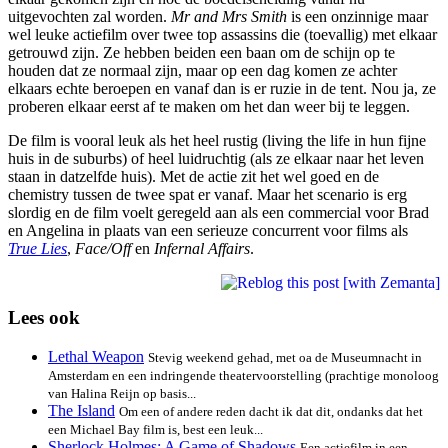
uitgevochten zal worden.
Mr and Mrs Smith
is een onzinnige maar
wel leuke actiefilm over twee top assassins die (toevallig) met elkaar
getrouwd zijn. Ze hebben beiden een baan om de schijn op te
houden dat ze normaal zijn, maar op een dag komen ze achter
elkaars echte beroepen en vanaf dan is er ruzie in de tent. Nou ja, ze
proberen elkaar eerst af te maken om het dan weer bij te leggen.
De film is vooral leuk als het heel rustig (living the life in hun fijne
huis in de suburbs) of heel luidruchtig (als ze elkaar naar het leven
staan in datzelfde huis). Met de actie zit het wel goed en de
chemistry tussen de twee spat er vanaf. Maar het scenario is erg
slordig en de film voelt geregeld aan als een commercial voor Brad
en Angelina in plaats van een serieuze concurrent voor films als
True Lies
,
Face/Off
en
Infernal Affairs
.
Lees ook
Lethal Weapon
Stevig weekend gehad, met oa de Museumnacht in
Amsterdam en een indringende theatervoorstelling (prachtige monoloog
van Halina Reijn op basis...
The Island
Om een of andere reden dacht ik dat dit, ondanks dat het
een Michael Bay film is, best een leuk...
Sherlock Holmes: A Game of Shadows
Een actiefilm in een